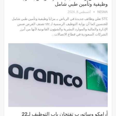
وظيفية وتأمين طبي شامل
NESMA
أغسطس 8, 2026
STC تعلن وظائف جديدة في الرياض بـ مزايا وظيفية وتأمين طبي شامل
للجنسين كما أن بوابة التوظيف الرسمية لـ stc تصنف الفرص ضمن
الإدارة والمالية والموارد البشرية والشؤون القانونية لأنها من أبرز
الشركات السعودية في قطاع الاتصالات…
أرامكو وساتورب تفتحان باب التوظيف لـ22