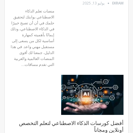
EKRAM
يوليو 13, 2025
منصات تعلم الذكاء
الاصطناعي بوابتك لتحقيق
حلمك في أن أن تصبح خبيرًا
في الذكاء الاصطناعي، وذلك
إيمانًا بأهميته كمهارة
أساسية لكل من يسعى إلى
مستقبل مهني واعد. في هذا
الدليل، جمعنا لك أقوى
المنصات العالمية والعربية
التي تقدم مساقات…
أفضل كورسات الذكاء الاصطناعي لتعلم التخصص
أونلاين ومجاناً