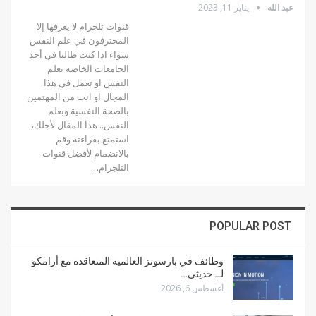
عبد الله
يناير 11, 2023
قنوات تلجرام لا يعرفها إلا
المحترفون في علم النفس
سواء اذا كنت طالبا في أحد
الجامعات الخاصه بعلم
النفس او تعمل في هذا
المجال او انت من المهتمين
بالصحة النفسية وبعلم
النفس.. هذا المقال لأجلك،
استمتع بقراءته وقم
بالانضمام لأفضل قنوات
التلجرام…
POPULAR POST
وظائف في بارسونز العالمية المتعاقدة مع أرامكو
لــ حديثي…
أغسطس 6, 2026