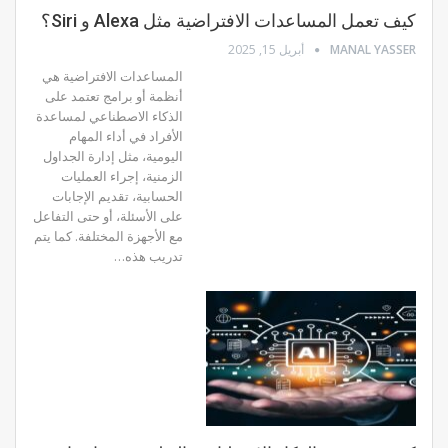
كيف تعمل المساعدات الافتراضية مثل Alexa و Siri؟
MANAL YASSER
أبريل 15, 2025
المساعدات الافتراضية هي
أنظمة أو برامج تعتمد على
الذكاء الاصطناعي لمساعدة
الأفراد في أداء المهام
اليومية، مثل إدارة الجداول
الزمنية، إجراء العمليات
الحسابية، تقديم الإجابات
على الأسئلة، أو حتى التفاعل
مع الأجهزة المختلفة. كما يتم
تدريب هذه…