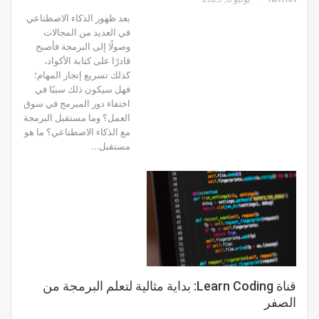
بعد ظهور الذكاء الاصطناعي
في العديد من المجالات
وصولًا إلى البرمجة فأصبح
قادرًا على كتابة الأكواد،
كذلك تسريع إنجاز المهام؛
فهل سيكون ذلك سببًا في
اختفاء دور المبرمج في سوق
العمل؟ وما مستقبل البرمجة
مع الذكاء الاصطناعي؟ ما هو
مستقبل…
قناة Learn Coding: بداية مثالية لتعلم البرمجة من
الصفر