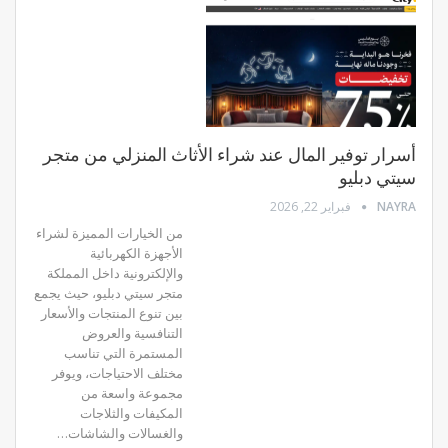
أسرار توفير المال عند شراء الأثاث المنزلي من متجر
سيتي دبليو
NAYRA
فبراير 22, 2026
من الخيارات المميزة لشراء
الأجهزة الكهربائية
والإلكترونية داخل المملكة
متجر سيتي دبليو، حيث يجمع
بين تنوع المنتجات والأسعار
التنافسية والعروض
المستمرة التي تناسب
مختلف الاحتياجات، ويوفر
مجموعة واسعة من
المكيفات والثلاجات
والغسالات والشاشات…