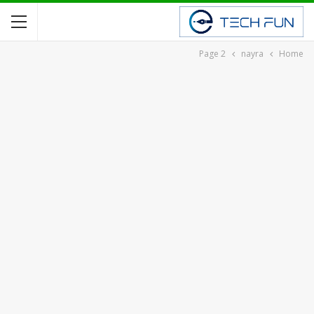
Page 2
nayra
Home