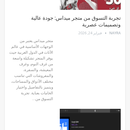
تجربة التسوق من متجر ميداس: جودة عالية
وتصميمات عصرية
NAYRA
فبراير 24, 2026
متجر ميداس يعتبر من
الوجهات الأساسية في عالم
الأثاث في الدول العربية حيث
يوفر المتجر تشكيلة واسعة
من غرف النوم، وغرف
المعيشة، والسفرة،
والمفروشات التي تناسب
مختلف الأذواق والمساحات،
ويتميز بالتفاصيل واختيار
الخامات بعناية. تجربة
التسوق من…