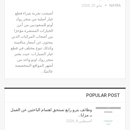
NAYRA
مايو 25, 2026
أصبحت تجربة شراء قطع
غيار أصلية من متجر روك
أوتو للسعوديين من أبرز
الخيارات المنتشرة مؤخرًا
بين أصحاب المركبات الذين
يبحثون عن أسعار منافسة
وكذلك تنوع مختلف في قطع
غيار السيارات، حيث يعتبر
متجر روك اوتو واحد من
أشهر المواقع المتخصصة
عالميًا…
POPULAR POST
وظائف بترو رابغ تستحق اهتمام الباحثين عن العمل
بـ مزايا…
أغسطس 8, 2026