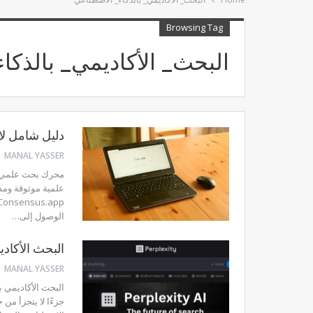
Browsing Tag
البحث_ الأكاديمي_ بالذكا
دليل شامل ل
MANAL YASSER
محرك بحث علمي/ ف
علمية موثوقة ومدع
الوصول إلى
…
البحث الأكاديمي ب
MANAL YASSER
البحث الأكاديمي ب
جزءًا لا يتجزأ من