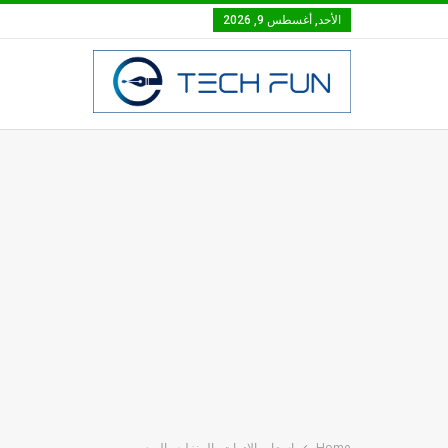
الأحد, أغسطس 9, 2026
Home
اسعار _الادوات _المنزليه _اليوم