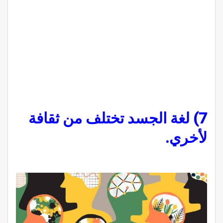
7) لغة الجسد تختلف من ثقافة
لأخري.