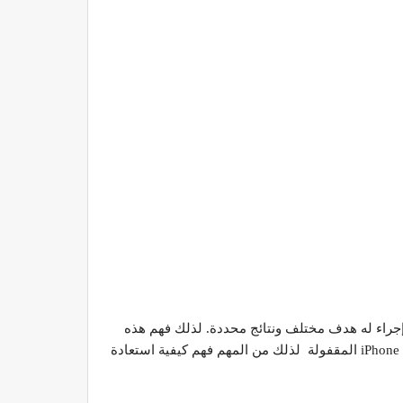
إجراء له هدف مختلف ونتائج محددة. لذلك فهم هذه
الفروقات يساعد على اختيار الحل الصحيح دون فقدان البيانات أو إحداث مشاكل إضافية في النظام. خاصة عند التعامل مع أجهزة iPhone المقفولة لذلك من المهم فهم كيفية استعادة