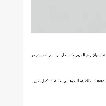
 جديد باستخدام iTunes أو Finder. وهذا الإجراء يتم استخدامه عند نسيان رمز المرور لأنه الحل الرسمي. كما يتم من
يشير فتح القفل إلى محاولة الوصول إلى الجهاز دون فقدان البيانات لكن هذا غير ممكن بشكل عملي عند نسيان الرمز في أجهزة iPhone. لذلك يتم اللجوء إلى الاستعادة كحل بديل.