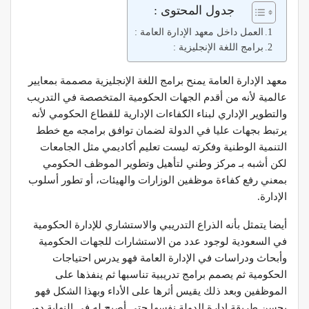
جدول المحتوى :
العمل داخل معهد الإدارة العامة :
برامج اللغة الإنجليزية :
معهد الإدارة العامة يمنح برامج اللغة الإنجليزية مصممة بمعايير
عالمية لأنه من أقدم الجهات الحكومية المتخصصة في التدريب
والتطوير الإداري لبناء الكفاءات الإدارية للقطاع الحكومي لأنه
يرتبط بجهات عليا في الدولة لضمان توافق برامجه مع خطط
التنمية الوطنية وفكرته ليست تعليم أكاديمي مثل الجامعات
لكن أشبه بـ مركز وطني لتأهيل وتطوير الموظف الحكومي
بمعني رفع كفاءة موظفين الوزارات والهيئات، أو تطور أسلوب
الإدارة.
أيضا يتمثل بأنه الذراع التدريبي والاستشاري للإدارة الحكومية
في السعودية لوجود عدد من الاستشارات للجهات الحكومية
وأبحاث ودراسات في الإدارة العامة فهو يدرس احتياجات
الحكومية ثم يصمم برامج تدريبية تناسبها ثم ينفذها على
الموظفين وبعد ذلك يقيس أثرها على الأداء وبهذا الشكل فهو
يحسن طريقة إدارة الدولة نفسها حتي أصبح له في النهاية دور