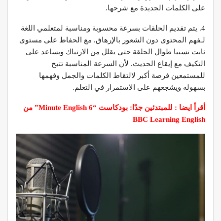
على الكلمات الجديدة مع شرحها.
4. يتم تقديم الحلقات بسرعة محسوبة ومناسبة لمتعلمي اللغة
لـفهم المحتوى دون الشعور بالإرهاق. مع الحفاظ على مستوى
ثابت نسبيا طوال الحلقة حتي يقلل من الارتباك ويساعد على
التكيف مع إيقاع الحديث. لأن السرعة المناسبة تتيح
للمستمعين فرصة أكبر لالتقاط الكلمات والجمل وفهمها
بسهوله ويشجعهم على الاستمرار في التعلم.
أقرأ ايضا : للمبتدئين جدًا: بودكاست “6 Minute English” من
BBC Learning English