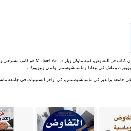
 كتاب فن التفاوض، كتبه مايكل ويلر
Michael Weller
 نيويورك وعاش في نيفادا وماساتشوستس ولندن ونيويورك.
ي جامعة برانديز في ماساتشوستس، في أواخر الستينيات في جامعة مان