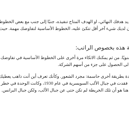
 هدفك النهائي، او الهدف المتاح تنفيذه، جنبًا إلى جنب مع بعض الخطوط الأ
لديك شيء آخر أقل تتكئ عليه، الخطوط الأساسية لتفاوضك مهمة. حيث أن
ية هذه بخصوص الراتب:
م رفض الهدف النهائي برفع راتبك إلي 120000$ سنويًا. من ثم يمكنك الاتكاء مرة أخرى على الخطوط 
دة بطريقة أخرى حاسمة: مجرد الشعور. وكأنك تعرف أين أنت ذاهب يعطيك الثق
أنقذ أرواح وحدة دورية عسكرية من موت محقق بعد أن فقدت
 هنا هو أن تلك الخريطة لم تكن حتى عن جبال الألب، ولكن جبال البرانس. 